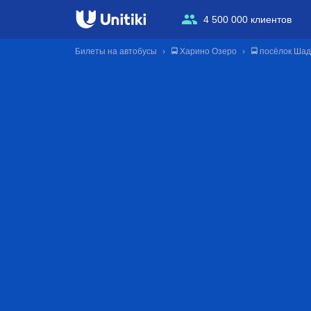
4 500 000 клиентов
Билеты на автобусы
🚍 Харино Озеро
🚍 посёлок Ша