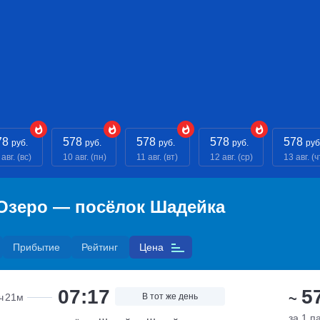
78
578
578
578
578
руб.
руб.
руб.
руб.
руб
авг. (вс)
10 авг. (пн)
11 авг. (вт)
12 авг. (ср)
13 авг. (ч
 Озеро — посёлок Шадейка
Прибытие
Рейтинг
Цена
07:17
5
~
ч
21м
В тот же день
за 1 п