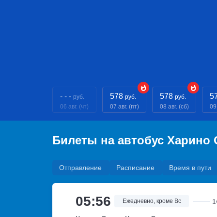
- - -
578
578
5
руб.
руб.
руб.
06 авг. (чт)
07 авг. (пт)
08 авг. (сб)
09 
Билеты на автобус Харино
Отправление
Расписание
Время в пути
05:56
Ежедневно, кроме Вс
1