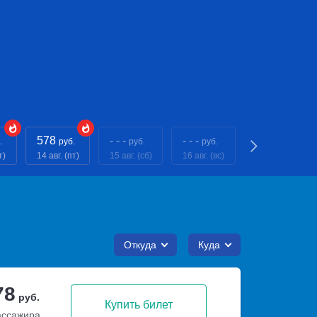
578
- - -
- - -
- - -
.
руб.
руб.
руб.
руб.
т)
14 авг. (пт)
15 авг. (сб)
16 авг. (вс)
17 авг. (пн)
Откуда
Куда
78
руб.
Купить билет
ассажира