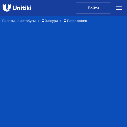
Войти
Билеты на автобусы
🚍 Хашури
🚍 Баграташен