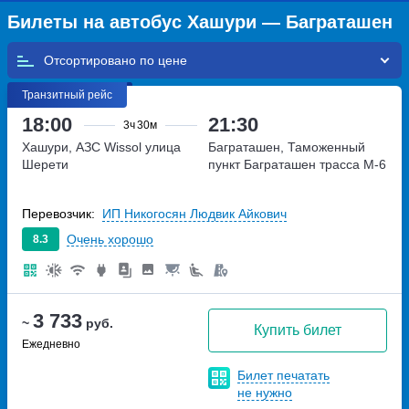
Билеты на автобус Хашури — Баграташен
Отсортировано по
Транзитный рейс
18:00
21:30
3ч
30м
Хашури, АЗС Wissol
улица
Баграташен, Таможенный
Шерети
пункт Баграташен
трасса М-6
Перевозчик:
ИП Никогосян Людвик Айкович
Очень хорошо
8.3
3 733
~
руб.
Купить билет
Ежедневно
Билет печатать
не нужно