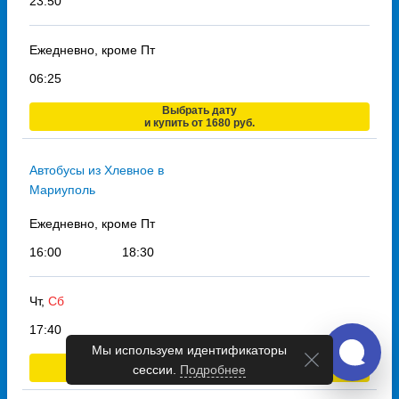
23:50
Ежедневно, кроме Пт
06:25
Выбрать дату
и купить от 1680 руб.
Автобусы из Хлевное в
Мариуполь
Ежедневно, кроме Пт
16:00
18:30
Чт,
Сб
17:40
Мы используем идентификаторы
Выбрать дату
сессии.
Подробнее
и купить от 6300 руб.