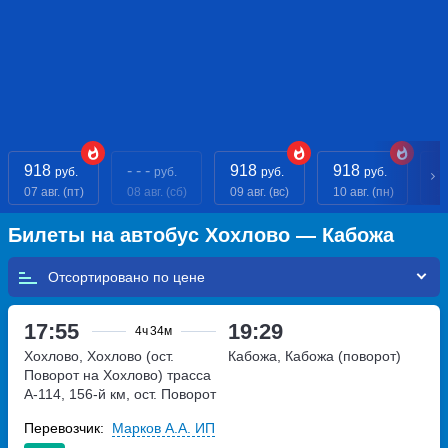
918
- - -
918
918
- 
руб.
руб.
руб.
руб.
07 авг. (пт)
08 авг. (сб)
09 авг. (вс)
10 авг. (пн)
11
Билеты на автобус Хохлово — Кабожа
Отсортировано по
17:55
19:29
4ч
34м
Хохлово, Хохлово (ост.
Кабожа, Кабожа (поворот)
Поворот на Хохлово)
трасса
А-114, 156-й км, ост. Поворот
на Хохлово
Перевозчик:
Марков А.А. ИП