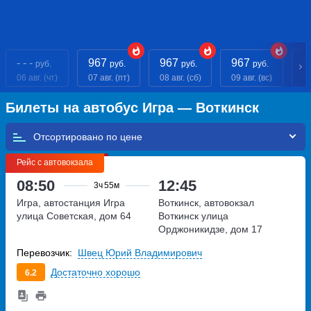
- - -
967
967
967
9
руб.
руб.
руб.
руб.
06 авг. (чт)
07 авг. (пт)
08 авг. (сб)
09 авг. (вс)
10
Билеты на автобус Игра — Воткинск
Отсортировано по
Рейс с автовокзала
08:50
12:45
3ч
55м
Игра, автостанция Игра
Воткинск, автовокзал
улица Советская, дом 64
Воткинск
улица
Орджоникидзе, дом 17
Перевозчик:
Швец Юрий Владимирович
Достаточно хорошо
6.2