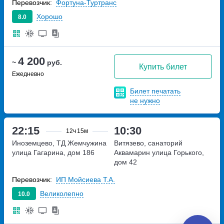
Перевозчик:
Фортуна-Туртранс
Хорошо
8.0
4 200
~
руб.
Купить билет
Ежедневно
Билет печатать
не нужно
22:15
10:30
12ч
15м
Иноземцево, ТД Жемчужина
Витязево, санаторий
улица Гагарина, дом 186
Аквамарин
улица Горького,
дом 42
Перевозчик:
ИП Мойсиева Т.А.
Великолепно
10.0