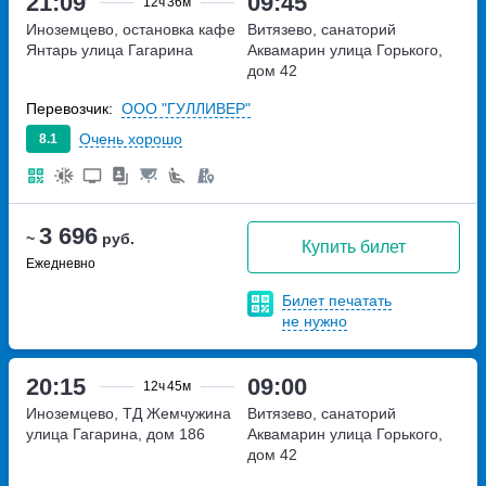
21:09
09:45
12ч
36м
Иноземцево, остановка кафе
Витязево, санаторий
Янтарь
улица Гагарина
Аквамарин
улица Горького,
дом 42
Перевозчик:
ООО "ГУЛЛИВЕР"
Очень хорошо
8.1
3 696
~
руб.
Купить билет
Ежедневно
Билет печатать
не нужно
20:15
09:00
12ч
45м
Иноземцево, ТД Жемчужина
Витязево, санаторий
улица Гагарина, дом 186
Аквамарин
улица Горького,
дом 42