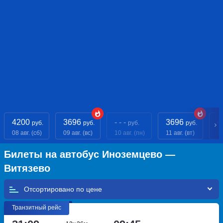
4200
3696
- - -
3696
4
руб.
руб.
руб.
руб.
08 авг. (сб)
09 авг. (вс)
10 авг. (пн)
11 авг. (вт)
12
Билеты на автобус Иноземцево —
Витязево
Отсортировано по
Транзитный рейс