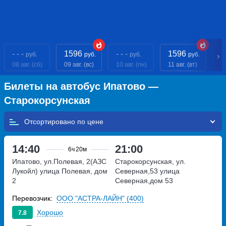
- - -
1596
- - -
1596
- 
руб.
руб.
руб.
руб.
08 авг. (сб)
09 авг. (вс)
10 авг. (пн)
11 авг. (вт)
12
Билеты на автобус Ипатово —
Старокорсунская
Отсортировано по
14:40
21:00
6ч
20м
Ипатово, ул.Полевая, 2(АЗС
Старокорсунская, ул.
Лукойл)
улица Полевая, дом
Северная,53
улица
2
Северная,дом 53
Перевозчик:
ООО "АСТРА-ЛАЙН" (400)
Хорошо
7.8