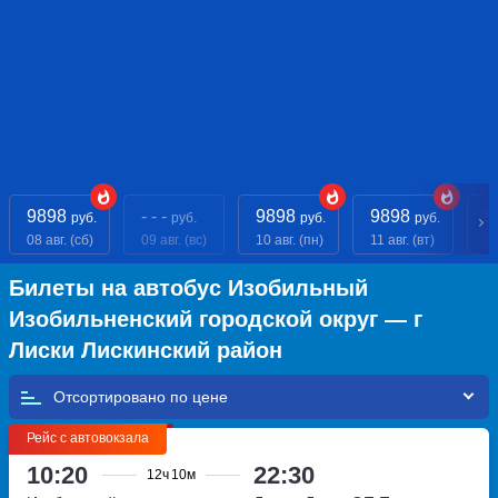
9898
- - -
9898
9898
9
руб.
руб.
руб.
руб.
08 авг. (сб)
09 авг. (вс)
10 авг. (пн)
11 авг. (вт)
12
Билеты на автобус Изобильный
Изобильненский городской округ — г
Лиски Лискинский район
Отсортировано по
Рейс с автовокзала
10:20
22:30
12ч
10м