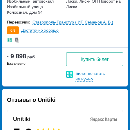
Изобильный, автовокзал
Лиски, Лиски ОП Поворот на
Изобильный
улица
Лиски
Колхозная, дом 94
Перевозчик:
Ставрополь-Транстур ( ИП Семенов А. В.)
Достаточно хорошо
6.8
9 898
~
руб.
Купить билет
Ежедневно
Билет печатать
не нужно
Отзывы о Unitiki