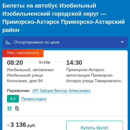
Билеты на автобус Изобильный
Изобильненский городской округ —
Приморско-Ахтарск Приморско-Ахтарский
район
Отсортировано по
Рейс с автовокзала
08:20
14:30
6ч
10м
Изобильный, автовокзал
Приморско-Ахтарск,
Изобильный
улица
автостанция Приморско-
Колхозная, дом 94
Ахтарск
улица Тамаровского,
дом 2А
Перевозчик:
ИП Зайцев Виктор Алексеевич
Превосходно
9.3
3 136
~
руб.
Купить билет