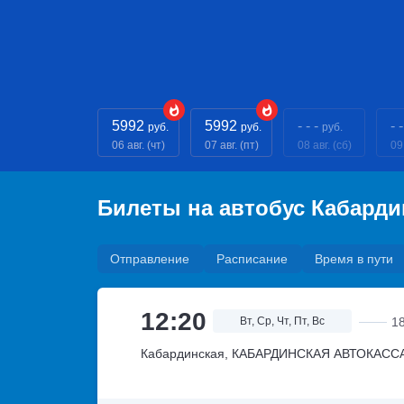
5992
5992
- - -
- -
руб.
руб.
руб.
06 авг. (чт)
07 авг. (пт)
08 авг. (сб)
09 
Билеты на автобус Кабард
Отправление
Расписание
Время в пути
12:20
Вт, Ср, Чт, Пт, Вс
1
Кабардинская, КАБАРДИНСКАЯ АВТОКАСС