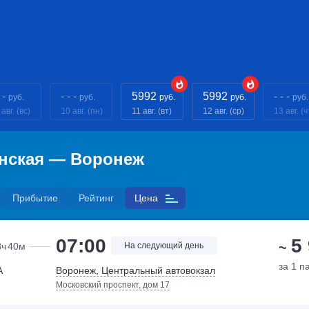
 -
- - -
5992
5992
- - -
руб.
руб.
руб.
руб.
руб.
авг. (вс)
10 авг. (пн)
11 авг. (вт)
12 авг. (ср)
13 авг. (ч
инская — Воронеж
Прибытие
Рейтинг
Цена
07:00
5
~
8ч
40м
На следующий день
за 1 п
А
Воронеж, Центральный автовокзал
Московский проспект, дом 17