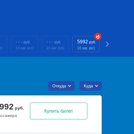
- - -
- - -
5992
- - -
руб.
руб.
руб.
руб.
т)
14 авг. (пт)
15 авг. (сб)
16 авг. (вс)
17 авг. (пн)
Откуда
Куда
 992
руб.
Купить билет
ассажира