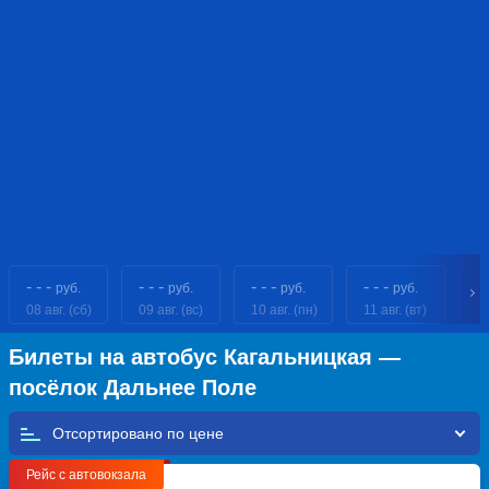
- - -
- - -
- - -
- - -
- 
руб.
руб.
руб.
руб.
08 авг. (сб)
09 авг. (вс)
10 авг. (пн)
11 авг. (вт)
12
Билеты на автобус Кагальницкая —
посёлок Дальнее Поле
Отсортировано по
Рейс с автовокзала