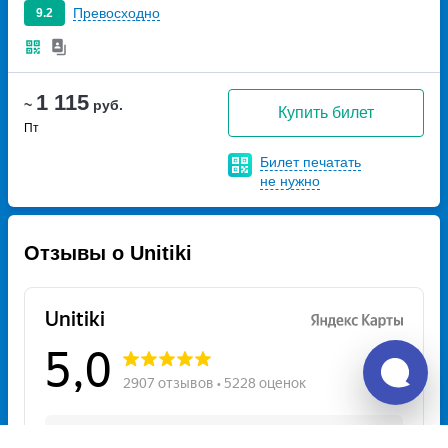
Превосходно
9.2
1 115
~
руб.
Купить билет
Пт
Билет печатать
не нужно
Отзывы о Unitiki