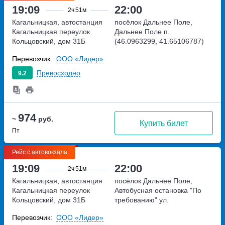
19:09
22:00
2ч
51м
Кагальницкая, автостанция
посёлок Дальнее Поле,
Кагальницкая
переулок
Дальнее Поле п.
Кольцовский, дом 31Б
(46.0963299, 41.65106787)
посёлок Дальнее Поле,
Перевозчик:
ООО «Лидер»
Россия
Превосходно
9.2
974
~
руб.
Купить билет
Пт
Рейс с автовокзала
19:09
22:00
2ч
51м
Кагальницкая, автостанция
посёлок Дальнее Поле,
Кагальницкая
переулок
Автобусная остановка "По
Кольцовский, дом 31Б
требованию"
ул.
Молодежная
Перевозчик:
ООО «Лидер»