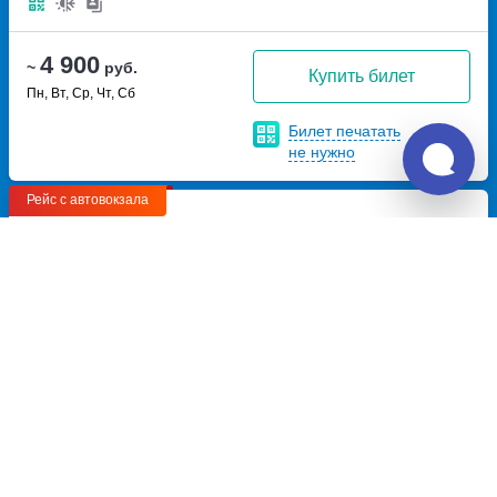
4 900
~
руб.
Купить билет
Пн, Вт, Ср, Чт, Сб
Билет печатать
не нужно
Рейс с автовокзала
03:00
08:30
5ч
30м
Кагальницкая, автостанция
Светлоград, остановка
Кагальницкая
переулок
Автовокзал Светлоград
Кольцовский, дом 31Б
улица 1-я Фабричная,дом 5
Перевозчик:
ИП Яцунов Максим Сергеевич
Хорошо
7.9
5 460
~
руб.
Купить билет