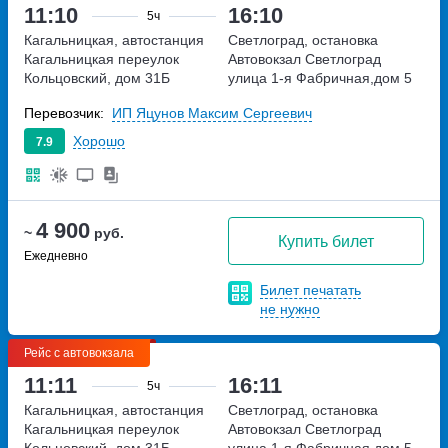
11:10
16:10
5ч
Кагальницкая, автостанция
Светлоград, остановка
Кагальницкая
переулок
Автовокзал Светлоград
Кольцовский, дом 31Б
улица 1-я Фабричная,дом 5
Перевозчик:
ИП Яцунов Максим Сергеевич
Хорошо
7.9
4 900
~
руб.
Купить билет
Ежедневно
Билет печатать
не нужно
Рейс с автовокзала
11:11
16:11
5ч
Кагальницкая, автостанция
Светлоград, остановка
Кагальницкая
переулок
Автовокзал Светлоград