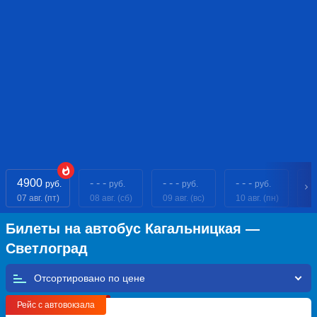
4900
- - -
- - -
- - -
- 
руб.
руб.
руб.
руб.
07 авг. (пт)
08 авг. (сб)
09 авг. (вс)
10 авг. (пн)
11
Билеты на автобус Кагальницкая —
Светлоград
Отсортировано по
Рейс с автовокзала