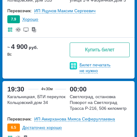
Кольцовский, дом 31Б
улица 1-я Фабричная,дом 5
Перевозчик:
ИП Яцунов Максим Сергеевич
Хорошо
7.9
4 900
~
руб.
Купить билет
Вс
Билет печатать
не нужно
19:30
00:00
4ч
30м
Кагальницкая, БТИ
переулок
Светлоград, остановка
Кольцовский,дом 34
Поворот на Светлоград
Трасса Р-216, 506 километр
Перевозчик:
ИП Амирханова Мияса Сеферуллаевна
Достаточно хорошо
6.5