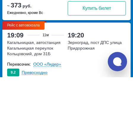
373
~
руб.
Купить билет
Ежедневно, кроме Вс
Рейс с автовокзала
19:09
19:20
11м
Кагальницкая, автостанция
Зерноград, пост ДПС
улица
Кагальницкая
переулок
Придорожная
Кольцовский, дом 31Б
Перевозчик:
ООО «Лидер»
Превосходно
9.2
373
~
руб.
Купить билет
Ежедневно, кроме Вс
Рейс с автовокзала
20:09
20:20
11м