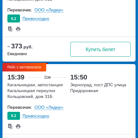
Перевозчик:
ООО «Лидер»
Превосходно
9.2
373
~
руб.
Купить билет
Ежедневно
Рейс с автовокзала
15:39
15:50
11м
Кагальницкая, автостанция
Зерноград, пост ДПС
улица
Кагальницкая
переулок
Придорожная
Кольцовский, дом 31Б
Перевозчик:
ООО «Лидер»
Превосходно
9.2