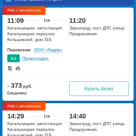
Рейс с автовокзала
11:09
11:20
11м
Кагальницкая, автостанция
Зерноград, пост ДПС
улица
Кагальницкая
переулок
Придорожная
Кольцовский, дом 31Б
Перевозчик:
ООО «Лидер»
Превосходно
9.2
373
~
руб.
Купить билет
Ежедневно
Рейс с автовокзала
14:29
14:40
11м
Кагальницкая, автостанция
Зерноград, пост ДПС
улица
Кагальницкая
переулок
Придорожная
Кольцовский, дом 31Б