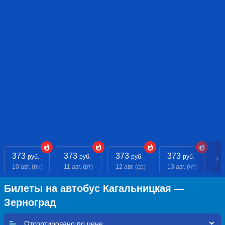
373
373
373
373
3
руб.
руб.
руб.
руб.
10 авг. (пн)
11 авг. (вт)
12 авг. (ср)
13 авг. (чт)
14
Билеты на автобус Кагальницкая —
Зерноград
Отсортировано по