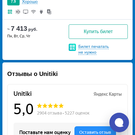
Хорошо
7.9
7 413
~
руб.
Купить билет
Пн, Вт, Ср, Чт
Билет печатать
не нужно
Отзывы о Unitiki