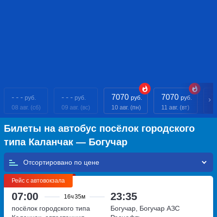
- - -
- - -
7070
7070
7
руб.
руб.
руб.
руб.
08 авг. (сб)
09 авг. (вс)
10 авг. (пн)
11 авг. (вт)
12
Билеты на автобус посёлок городского
типа Каланчак — Богучар
Отсортировано по
Рейс с автовокзала
07:00
23:35
16ч
35м
посёлок городского типа
Богучар, Богучар АЗС