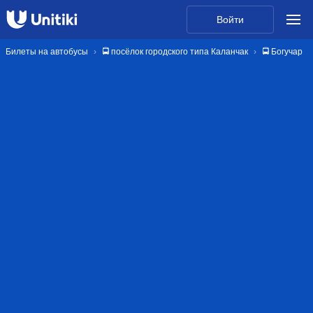
Войти
Билеты на автобусы
🚍 посёлок городского типа Каланчак
🚍 Богучар