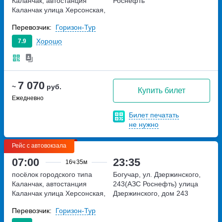
Каланчак, автостанция
Роснефть
Каланчак
улица Херсонская,
дом 1/1
Перевозчик:
Горизон-Тур
Хорошо
7.9
7 070
~
руб.
Купить билет
Ежедневно
Билет печатать
не нужно
Рейс с автовокзала
07:00
23:35
16ч
35м
посёлок городского типа
Богучар, ул. Дзержинского,
Каланчак, автостанция
243(АЗС Роснефть)
улица
Каланчак
улица Херсонская,
Дзержинского, дом 243
дом 1/1
Перевозчик:
Горизон-Тур