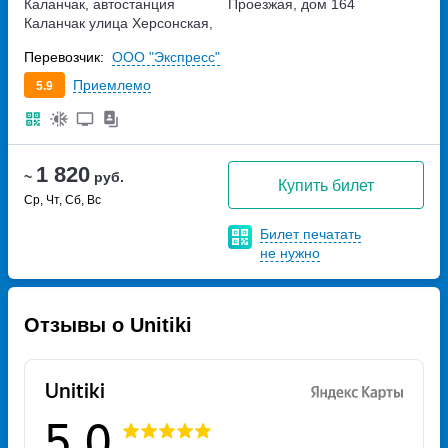
Каланчак, автостанция
Проезжая, дом 164
Каланчак
улица Херсонская,
дом 1/1
Перевозчик:
ООО "Экспресс"
Приемлемо
5.9
1 820
~
руб.
Купить билет
Ср, Чт, Сб, Вс
Билет печатать
не нужно
Отзывы о Unitiki