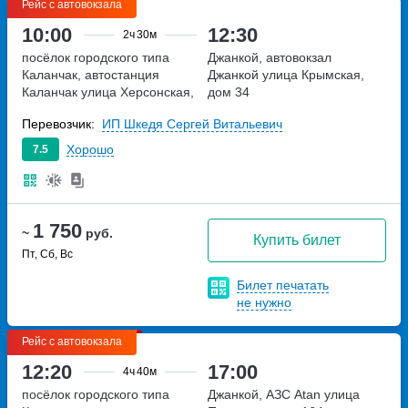
Рейс с автовокзала
10:00
12:30
2ч
30м
посёлок городского типа
Джанкой, автовокзал
Каланчак, автостанция
Джанкой
улица Крымская,
Каланчак
улица Херсонская,
дом 34
дом 1/1
Перевозчик:
ИП Шкедя Сергей Витальевич
Хорошо
7.5
1 750
~
руб.
Купить билет
Пт, Сб, Вс
Билет печатать
не нужно
Рейс с автовокзала
12:20
17:00
4ч
40м
посёлок городского типа
Джанкой, АЗС Atan
улица