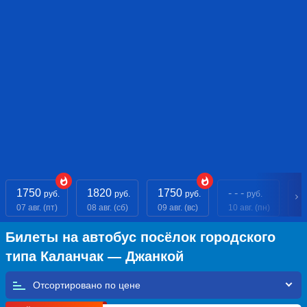
1750
1820
1750
- - -
- 
руб.
руб.
руб.
руб.
07 авг. (пт)
08 авг. (сб)
09 авг. (вс)
10 авг. (пн)
11
Билеты на автобус посёлок городского
типа Каланчак — Джанкой
Отсортировано по