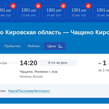
301
1301
1301
1301
1301
руб.
руб.
руб.
руб.
р
авг. (ср)
13 авг. (чт)
14 авг. (пт)
15 авг. (сб)
16 авг. (в
о Кировская область — Чащино Киро
Прибытие
Рейтинг
Цена
14:20
1
~
3ч
5м
В тот же день
за 1 п
Чащино, Нолинск г. пов.
Нолинск, Россия
чик:
КировПассажирАвтотранс