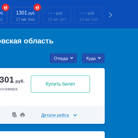
1301
- - -
- - -
- - -
уб.
руб.
руб.
руб.
руб.
с)
17 авг. (пн)
18 авг. (вт)
19 авг. (ср)
20 авг. (чт)
вская область
Откуда
Куда
 301
руб.
Купить билет
ассажира