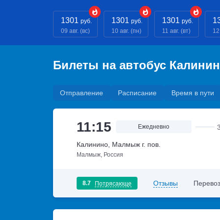
1301
1301
1301
1
руб.
руб.
руб.
09 авг. (вс)
10 авг. (пн)
11 авг. (вт)
12 
Билеты на автобус Калинин
Отправление
Расписание
Время в пути
11:15
Ежедневно
Калинино, Малмыж г. пов.
Малмыж, Россия
Отзывы
Перевоз
8.7
Потрясающе