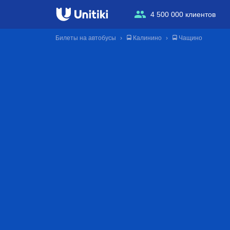
4 500 000 клиентов
Билеты на автобусы
🚍 Калинино
🚍 Чащино