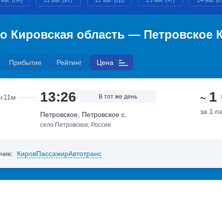
 авг. (пн)
11 авг. (вт)
12 авг. (ср)
13 авг. (чт)
14 авг. (п
о Кировская область — Петровское 
Прибытие
Рейтинг
Цена
13:26
1
~
ч
11м
В тот же день
за 1 п
Петровское, Петровское с.
село Петровское, Россия
чик:
КировПассажирАвтотранс