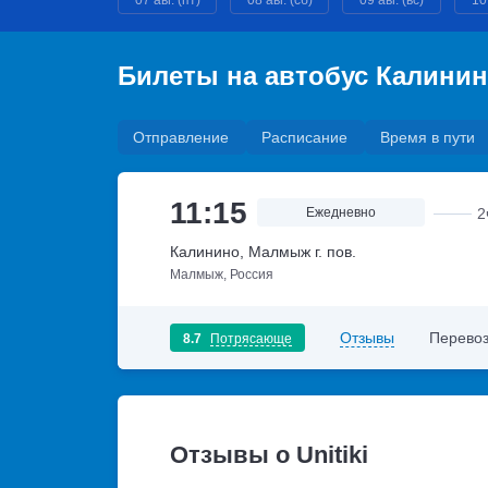
07 авг. (пт)
08 авг. (сб)
09 авг. (вс)
10
Билеты на автобус Калинин
Отправление
Расписание
Время в пути
11:15
Ежедневно
2
Калинино, Малмыж г. пов.
Малмыж, Россия
Отзывы
Перевоз
8.7
Потрясающе
Отзывы о Unitiki