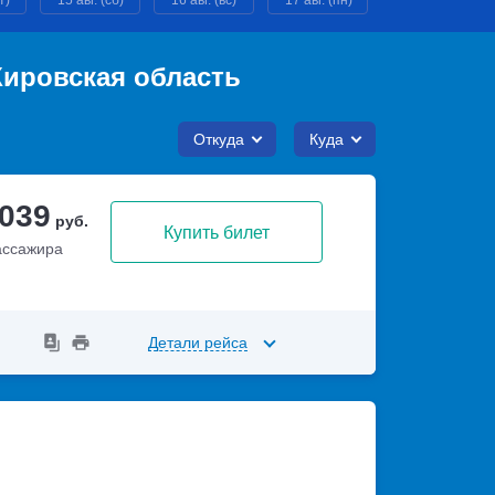
т)
15 авг. (сб)
16 авг. (вс)
17 авг. (пн)
18 авг. (вт)
Кировская область
Откуда
Куда
 039
руб.
Купить билет
ассажира