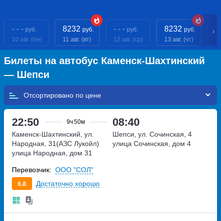
- - -
8232
- - -
8232
- 
руб.
руб.
руб.
руб.
10 авг. (пн)
11 авг. (вт)
12 авг. (ср)
13 авг. (чт)
14
Билеты на автобус Каменск-Шахтинский
— Шепси
Отсортировано по
22:50
08:40
9ч
50м
Каменск-Шахтинский, ул.
Шепси, ул. Сочинская, 4
Народная, 31(АЗС Лукойл)
улица Сочинская, дом 4
улица Народная, дом 31
Перевозчик:
ООО "СОЛ"
Достаточно хорошо
6.8