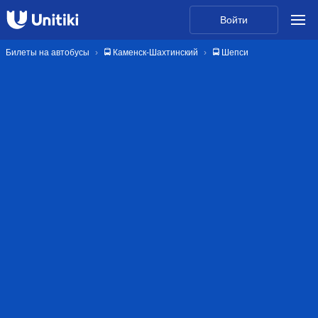
Войти
Билеты на автобусы
🚍 Каменск-Шахтинский
🚍 Шепси