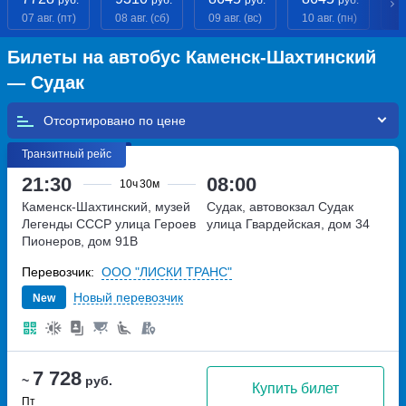
07 авг. (пт)
08 авг. (сб)
09 авг. (вс)
10 авг. (пн)
11
Билеты на автобус Каменск-Шахтинский
— Судак
Отсортировано по
Транзитный рейс
21:30
08:00
10ч
30м
Каменск-Шахтинский, музей
Судак, автовокзал Судак
Легенды СССР
улица Героев
улица Гвардейская, дом 34
Пионеров, дом 91В
Перевозчик:
ООО "ЛИСКИ ТРАНС"
Новый перевозчик
New
7 728
~
руб.
Купить билет
Пт