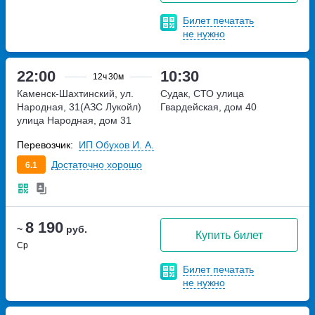
Билет печатать
не нужно
22:00
10:30
12ч
30м
Каменск-Шахтинский, ул.
Судак, СТО
улица
Народная, 31(АЗС Лукойл)
Гвардейская, дом 40
улица Народная, дом 31
Перевозчик:
ИП Обухов И. А.
Достаточно хорошо
6.1
8 190
~
руб.
Купить билет
Ср
Билет печатать
не нужно