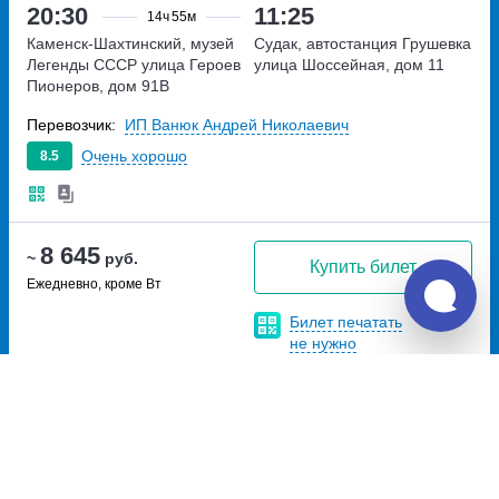
20:30
11:25
14ч
55м
Каменск-Шахтинский, музей
Судак, автостанция Грушевка
Легенды СССР
улица Героев
улица Шоссейная, дом 11
Пионеров, дом 91В
Перевозчик:
ИП Ванюк Андрей Николаевич
Очень хорошо
8.5
8 645
~
руб.
Купить билет
Ежедневно, кроме Вт
Билет печатать
не нужно
Отзывы о Unitiki