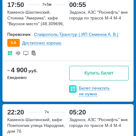
17:50
00:55
7ч
5м
Каменск-Шахтинский,
Задонск, АЗС "Роснефть" вне
Стоянка "Америка", кафе
города по трассе М-4
М-4
"Вкусное место" (48.309696,
40.31755)
ул. Гагарина, 33
Перевозчик:
Ставрополь-Транстур ( ИП Семенов А. В.)
Достаточно хорошо
6.8
4 900
~
руб.
Купить билет
Ежедневно
Билет печатать
не нужно
22:20
05:20
7ч
Каменск-Шахтинский, кафе
Задонск, АЗС "Роснефть" вне
Помпончик
улица Народная,
города по трассе М-4
М-4
дом 7б