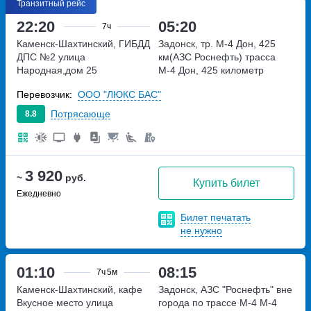
Транзитный рейс
22:20
05:20
7ч
Каменск-Шахтинский, ГИБДД
Задонск, тр. М-4 Дон, 425
ДПС №2
улица
км(АЗС Роснефть)
трасса
Народная,дом 25
М-4 Дон, 425 километр
Перевозчик:
ООО "ЛЮКС БАС"
Потрясающе
8.8
3 920
~
руб.
Купить билет
Ежедневно
Билет печатать
не нужно
01:10
08:15
7ч
5м
Каменск-Шахтинский, кафе
Задонск, АЗС "Роснефть" вне
Вкусное место
улица
города по трассе М-4
М-4