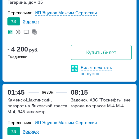
Гагарина, дом 35
Перевозчик:
ИП Яцунов Максим Сергеевич
Хорошо
7.9
4 200
~
руб.
Купить билет
Ежедневно
Билет печатать
не нужно
01:45
08:15
6ч
30м
Каменск-Шахтинский,
Задонск, АЗС "Роснефть" вне
поворот на Лиховской
трасса
города по трассе М-4
М-4
М-4, 945 километр
Перевозчик:
ИП Яцунов Максим Сергеевич
Хорошо
7.9