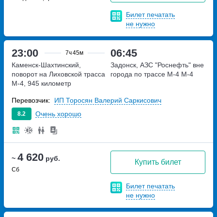
Билет печатать
не нужно
23:00
06:45
7ч
45м
Каменск-Шахтинский,
Задонск, АЗС "Роснефть" вне
поворот на Лиховской
трасса
города по трассе М-4
М-4
М-4, 945 километр
Перевозчик:
ИП Торосян Валерий Саркисович
Очень хорошо
8.2
4 620
~
руб.
Купить билет
Сб
Билет печатать
не нужно