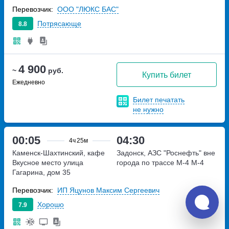
Перевозчик:
ООО "ЛЮКС БАС"
Потрясающе
8.8
4 900
~
руб.
Купить билет
Ежедневно
Билет печатать
не нужно
00:05
04:30
4ч
25м
Каменск-Шахтинский, кафе
Задонск, АЗС "Роснефть" вне
Вкусное место
улица
города по трассе М-4
М-4
Гагарина, дом 35
Перевозчик:
ИП Яцунов Максим Сергеевич
Хорошо
7.9