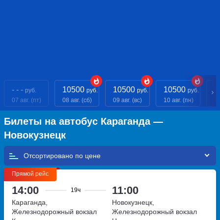
- - -
10500
10500
10500
1
руб.
руб.
руб.
руб.
07 авг. (пт)
08 авг. (сб)
09 авг. (вс)
10 авг. (пн)
11
Билеты на автобус Караганда —
Новокузнецк
Отсортировано по
Прямой рейс
14:00
11:00
19ч
Караганда,
Новокузнецк,
Железнодорожный вокзал
Железнодорожный вокзал