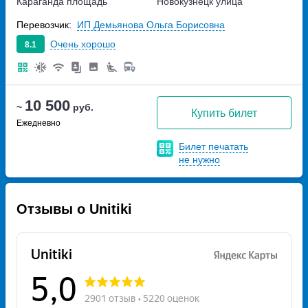
Караганда
площадь
Новокузнецк
улица
Привокзальная, дом 1
Транспортная, дом 2
Перевозчик:
ИП Демьянова Ольга Борисовна
Очень хорошо
8.1
10 500
~
руб.
Купить билет
Ежедневно
Билет печатать
не нужно
Отзывы о Unitiki