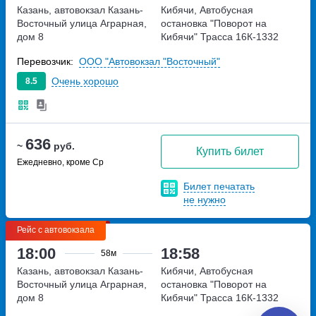
Казань, автовокзал Казань-
Кибячи, Автобусная
Восточный
улица Аграрная,
остановка "Поворот на
дом 8
Кибячи"
Трасса 16К-1332
Перевозчик:
ООО "Автовокзал "Восточный"
Очень хорошо
8.5
636
~
руб.
Купить билет
Ежедневно, кроме Ср
Билет печатать
не нужно
Рейс с автовокзала
18:00
18:58
58м
Казань, автовокзал Казань-
Кибячи, Автобусная
Восточный
улица Аграрная,
остановка "Поворот на
дом 8
Кибячи"
Трасса 16К-1332