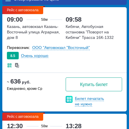
Рейс с автовокзала
09:00
09:58
58м
Казань, автовокзал Казань-
Кибячи, Автобусная
Восточный
улица Аграрная,
остановка "Поворот на
дом 8
Кибячи"
Трасса 16К-1332
Перевозчик:
ООО "Автовокзал "Восточный"
Очень хорошо
8.5
636
~
руб.
Купить билет
Ежедневно, кроме Ср
Билет печатать
не нужно
Рейс с автовокзала
12:30
13:28
58м