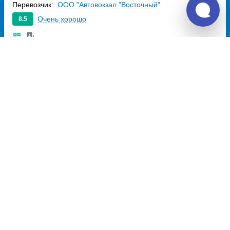
Перевозчик:
ООО "Автовокзал "Восточный"
Очень хорошо
8.5
636
~
руб.
Купить билет
Ежедневно, кроме Ср
Билет печатать
не нужно
Отзывы о Unitiki