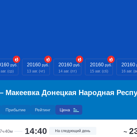
0160
20160
20160
20160
20160
руб.
руб.
руб.
руб.
авг. (ср)
13 авг. (чт)
14 авг. (пт)
15 авг. (сб)
16 авг. (в
— Макеевка Донецкая Народная Респ
Прибытие
Рейтинг
Цена
2
14:40
~
7ч
40м
На следующий день