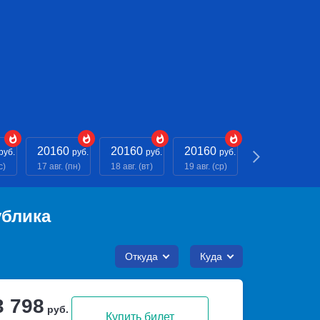
20160
20160
20160
20160
руб.
руб.
руб.
руб.
руб.
с)
17 авг. (пн)
18 авг. (вт)
19 авг. (ср)
20 авг. (чт)
ублика
Откуда
Куда
3 798
руб.
Купить билет