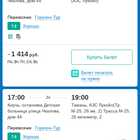
Чкалова, дом 44
(АЗС Лукойл)
Перевозчик:
Горизон-Тур
Хорошо
7.9
1 414
~
руб.
Купить билет
Пн, Вт, Пт, Сб, Вс
Билет печатать
не нужно
17:00
19:00
2ч
Керчь, остановка Детская
Тамань, АЗС Лукойл(Тр.
больница
улица Чкалова,
М-25, 26 км, 2)
Трасса М-25,
дом 44
26 километр, 2
Перевозчик:
Горизон-Тур
Хорошо
7.9