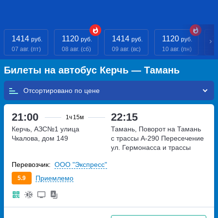
1414
1120
1414
1120
2
руб.
руб.
руб.
руб.
07 авг. (пт)
08 авг. (сб)
09 авг. (вс)
10 авг. (пн)
11
Билеты на автобус Керчь — Тамань
Отсортировано по
21:00
22:15
1ч
15м
Керчь, АЗС№1
улица
Тамань, Поворот на Тамань
Чкалова, дом 149
с трассы А-290
Пересечение
ул. Гермонасса и трассы
А-290
Перевозчик:
ООО "Экспресс"
Приемлемо
5.9