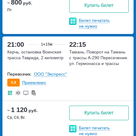
800
~
руб.
Купить билет
Пт
Билет печатать
не нужно
21:00
22:15
1ч
15м
Керчь, остановка Воинская
Тамань, Поворот на Тамань
трасса Таврида, 2 километр
с трассы А-290
Пересечение
ул. Гермонасса и трассы
А-290
Перевозчик:
ООО "Экспресс"
Приемлемо
5.9
1 120
~
руб.
Купить билет
Ср, Сб, Вс
Билет печатать
не нужно