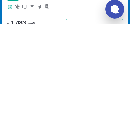
1 483
~
руб.
Купить билет
Ежедневно, кроме Вс
Билет печатать
не нужно
17:20
18:30
1ч
10м
Керчь, остановка Детская
Тамань, АЗС Лукойл(Тр.
больница
улица Чкалова,
М-25, 26 км, 2)
Трасса М-25,
дом 44
26 километр, 2
Перевозчик:
Горизон-Тур
Хорошо
7.9
1 483
~
руб.
Купить билет