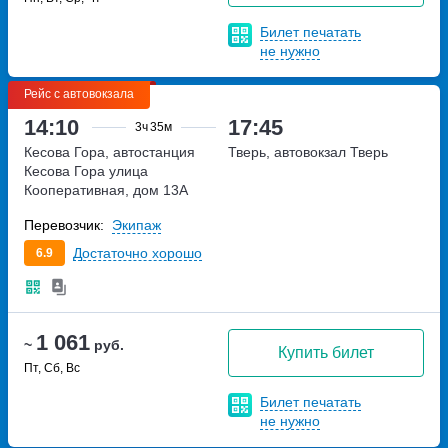
Билет печатать
не нужно
Рейс с автовокзала
14:10
17:45
3ч
35м
Кесова Гора, автостанция
Тверь, автовокзал Тверь
Кесова Гора
улица
Кооперативная, дом 13А
Перевозчик:
Экипаж
Достаточно хорошо
6.9
1 061
~
руб.
Купить билет
Пт, Сб, Вс
Билет печатать
не нужно