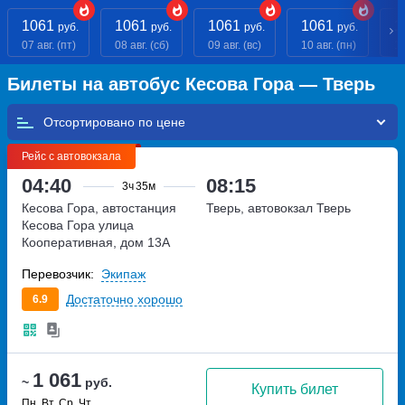
1061
1061
1061
1061
1
руб.
руб.
руб.
руб.
07 авг. (пт)
08 авг. (сб)
09 авг. (вс)
10 авг. (пн)
11
Билеты на автобус Кесова Гора — Тверь
Отсортировано по
Рейс с автовокзала
04:40
08:15
3ч
35м
Кесова Гора, автостанция
Тверь, автовокзал Тверь
Кесова Гора
улица
Кооперативная, дом 13А
Перевозчик:
Экипаж
Достаточно хорошо
6.9
1 061
~
руб.
Купить билет
Пн, Вт, Ср, Чт