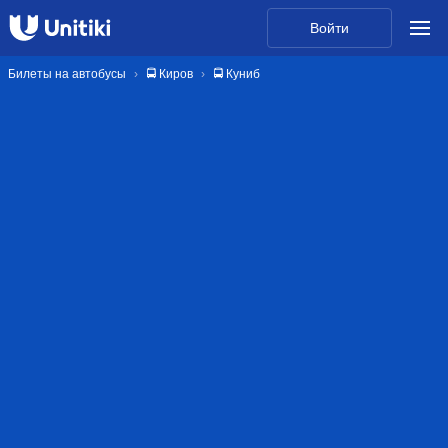
Войти
Билеты на автобусы
🚍 Киров
🚍 Куниб