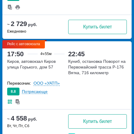
2 729
~
руб.
Купить билет
Ежедневно
Рейс с автовокзала
17:50
22:45
4ч
55м
Киров, автовокзал Киров
Куниб, остановка Поворот на
улица Горького, дом 57
Первомайский
трасса Р-176
Вятка, 716 километр
Перевозчик:
ООО «УАТП»
Потрясающе
8.8
4 558
~
руб.
Купить билет
Вт, Чт, Пт, Сб