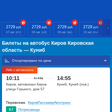
2729
2729
2729
2729
2
руб.
руб.
руб.
руб.
07 авг. (пт)
08 авг. (сб)
09 авг. (вс)
10 авг. (пн)
11
Билеты на автобус Киров Кировская
область — Куниб
Отсортировано по
Рейс с автовокзала
10:11
14:55
4ч
44м
Киров, автовокзал Киров
Куниб, Куниб (пов.)
улица Горького, дом 57
Перевозчик:
КировПассажирАвтотранс
Потрясающе
8.7