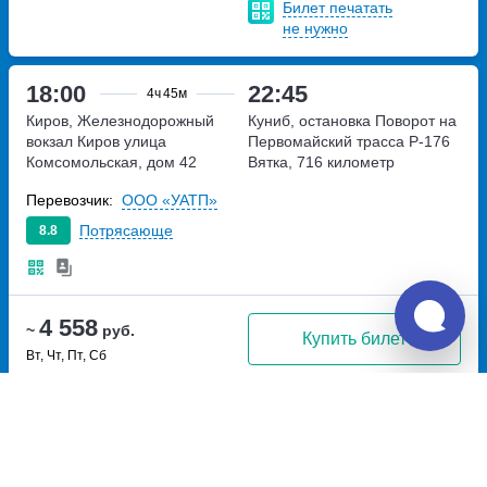
Билет печатать
не нужно
18:00
22:45
4ч
45м
Киров, Железнодорожный
Куниб, остановка Поворот на
вокзал Киров
улица
Первомайский
трасса Р-176
Комсомольская, дом 42
Вятка, 716 километр
Перевозчик:
ООО «УАТП»
Потрясающе
8.8
4 558
~
руб.
Купить билет
Вт, Чт, Пт, Сб
Билет печатать
не нужно