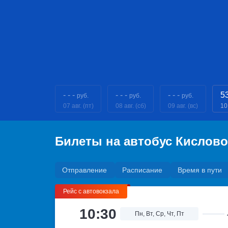
- - -
- - -
- - -
5
руб.
руб.
руб.
07 авг. (пт)
08 авг. (сб)
09 авг. (вс)
10
Билеты на автобус Кислов
Отправление
Расписание
Время в пути
Рейс с автовокзала
10:30
Пн, Вт, Ср, Чт, Пт