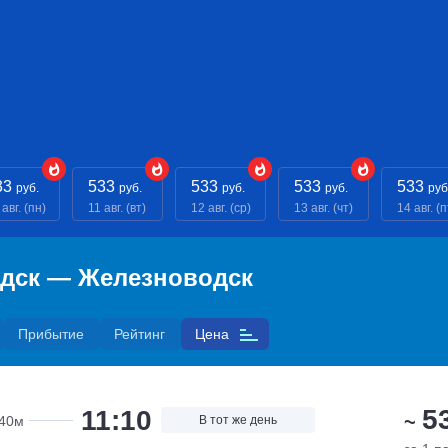
33
533
533
533
533
руб.
руб.
руб.
руб.
руб
 авг. (пн)
11 авг. (вт)
12 авг. (ср)
13 авг. (чт)
14 авг. (п
одск — Железноводск
Прибытие
Рейтинг
Цена
5
11:10
~
40м
В тот же день