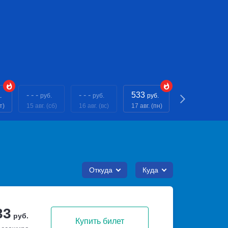
- - -
- - -
533
- - -
.
руб.
руб.
руб.
руб.
т)
15 авг. (сб)
16 авг. (вс)
17 авг. (пн)
18 авг. (вт)
Откуда
Куда
33
руб.
Купить билет