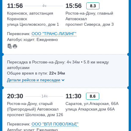
11:56
15:56
8.3
4ч
Кореновск, автостанция
Ростов-на-Дону, главный
Кореновск
Автовокзал
улица Циолковского, дом 1
проспект Сиверса, дом 3
Перевозчик:
ООО "ТРАНС-ЛИЗИНГ"
Автобус ходит: Ежедневно
Пересадка в Ростове-на-Дону:
4ч
34м
• 5.8 км между
автобусами
Общее время в пути:
22ч
34м
Детали рейсов и пересадки
20:30
11:30
8.6
14ч
Ростов-на-Дону, старый
Саратов, ул.Аткарская, 66А
(Пригородный) Автовокзал
улица Аткарская,дом 66А
проспект Шолохова, дом 126
Перевозчик:
ООО "ВПЛ ПОВОЛЖЬЕ"
Автобус ходит: Ежедневно