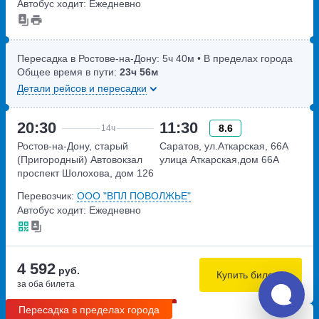
Автобус ходит: Ежедневно
Пересадка в Ростове-на-Дону:
5ч
40м
• В пределах города
Общее время в пути:
23ч
56м
Детали рейсов и пересадки
20:30
11:30
8.6
14ч
Ростов-на-Дону, старый
Саратов, ул.Аткарская, 66А
(Пригородный) Автовокзал
улица Аткарская,дом 66А
проспект Шолохова, дом 126
Перевозчик:
ООО "ВПЛ ПОВОЛЖЬЕ"
Автобус ходит: Ежедневно
4 592
руб.
Купить билеты
за оба билета
Пересадка в пределах города