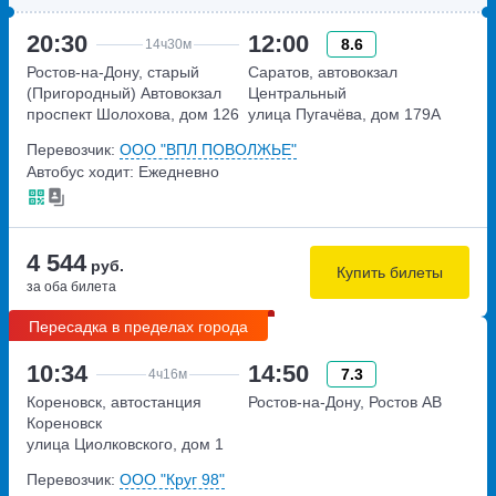
20:30
12:00
8.6
14ч
30м
Ростов-на-Дону, старый
Саратов, автовокзал
(Пригородный) Автовокзал
Центральный
проспект Шолохова, дом 126
улица Пугачёва, дом 179А
Перевозчик:
ООО "ВПЛ ПОВОЛЖЬЕ"
Автобус ходит: Ежедневно
4 544
руб.
Купить билеты
за оба билета
Пересадка в пределах города
10:34
14:50
7.3
4ч
16м
Кореновск, автостанция
Ростов-на-Дону, Ростов АВ
Кореновск
улица Циолковского, дом 1
Перевозчик:
ООО "Круг 98"