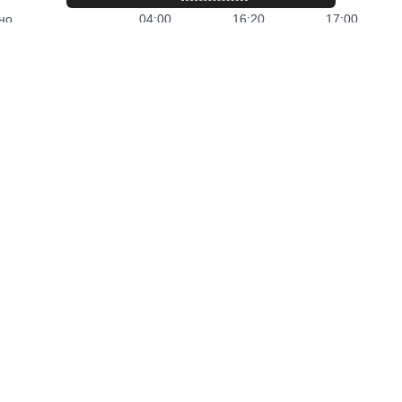
но
04:00
16:20
17:00
18:00
03:00
но
12:00
00:30
22:30
но
12:00
00:30
22:30
но
12:00
00:30
22:30
но
12:00
22:30