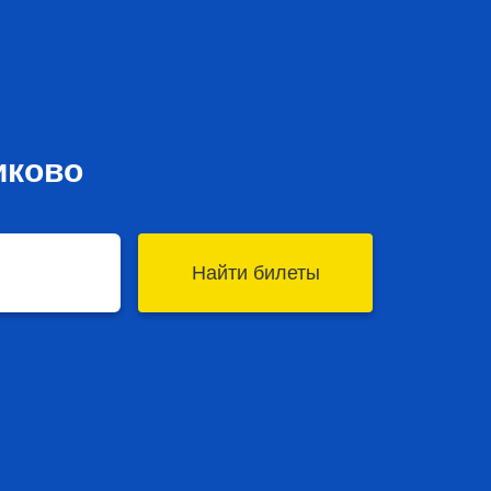
иково
Найти билеты