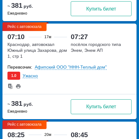
381
~
руб.
Купить билет
Ежедневно
Рейс с автовокзала
07:10
07:27
17м
Краснодар, автовокзал
посёлок городского типа
Южный
улица Захарова, дом
Энем, Энем АП
1, стр 1
Перевозчик:
Афипский ООО "ННН-Теплый дом"
Ужасно
1.0
381
~
руб.
Купить билет
Ежедневно
Рейс с автовокзала
08:25
08:45
20м