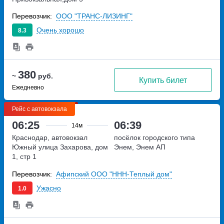
Перевозчик:
ООО "ТРАНС-ЛИЗИНГ"
Очень хорошо
8.3
380
~
руб.
Купить билет
Ежедневно
Рейс с автовокзала
06:25
06:39
14м
Краснодар, автовокзал
посёлок городского типа
Южный
улица Захарова, дом
Энем, Энем АП
1, стр 1
Перевозчик:
Афипский ООО "ННН-Теплый дом"
Ужасно
1.0