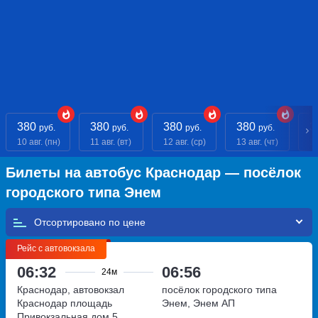
380
380
380
380
3
руб.
руб.
руб.
руб.
10 авг. (пн)
11 авг. (вт)
12 авг. (ср)
13 авг. (чт)
14
Билеты на автобус Краснодар — посёлок
городского типа Энем
Отсортировано по
Рейс с автовокзала
06:32
06:56
24м
Краснодар, автовокзал
посёлок городского типа
Краснодар
площадь
Энем, Энем АП
Привокзальная,дом 5