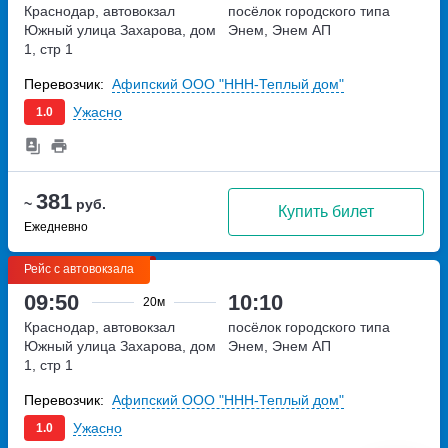
Краснодар, автовокзал
посёлок городского типа
Южный
улица Захарова, дом
Энем, Энем АП
1, стр 1
Перевозчик:
Афипский ООО "ННН-Теплый дом"
Ужасно
1.0
381
~
руб.
Купить билет
Ежедневно
Рейс с автовокзала
09:50
10:10
20м
Краснодар, автовокзал
посёлок городского типа
Южный
улица Захарова, дом
Энем, Энем АП
1, стр 1
Перевозчик:
Афипский ООО "ННН-Теплый дом"
Ужасно
1.0