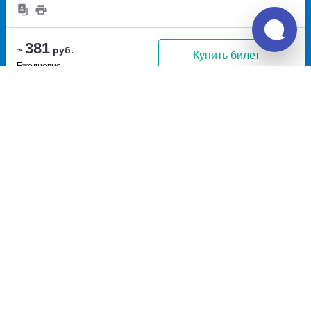
381
~
руб.
Купить билет
Ежедневно
Рейс с автовокзала
11:10
11:27
17м
Краснодар, автовокзал
посёлок городского типа
Южный
улица Захарова, дом
Энем, Энем АП
1, стр 1
Перевозчик:
Афипский ООО "ННН-Теплый дом"
Ужасно
1.0
381
~
руб.
Купить билет
Ежедневно