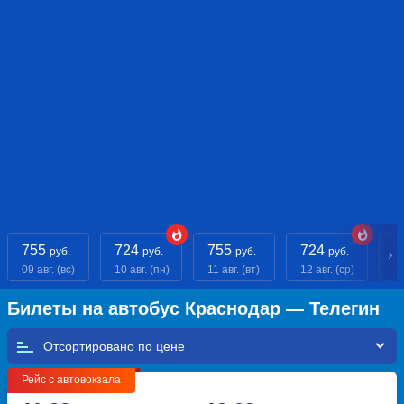
755
724
755
724
7
руб.
руб.
руб.
руб.
09 авг. (вс)
10 авг. (пн)
11 авг. (вт)
12 авг. (ср)
13
Билеты на автобус Краснодар — Телегин
Отсортировано по
Рейс с автовокзала