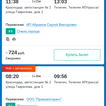
11:38
13:03
1ч
25м
Краснодар, автостанция № 2
Телегин, Телегин АП/трасса/
улица Гаврилова. дом 1
Перевозчик:
ИП Абрамов Сергей Викторович
Очень хорошо
8.5
724
~
руб.
Купить билет
Ежедневно
Рейс с автовокзала
08:20
09:56
1ч
36м
Краснодар, автостанция № 2
Телегин, Телегин АП/трасса/
улица Гаврилова. дом 1
Перевозчик:
ООО "Примавтотранс"
Превосходно
9.1