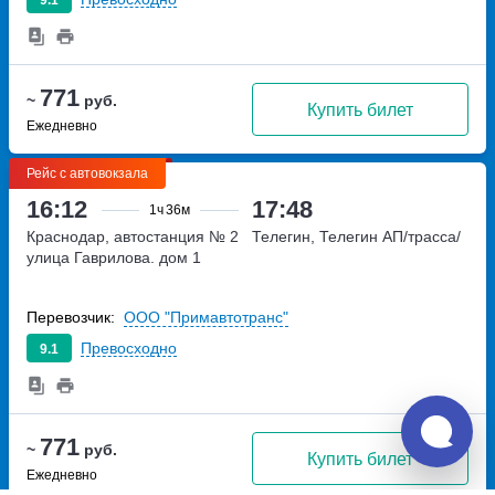
771
~
руб.
Купить билет
Ежедневно
Рейс с автовокзала
16:12
17:48
1ч
36м
Краснодар, автостанция № 2
Телегин, Телегин АП/трасса/
улица Гаврилова. дом 1
Перевозчик:
ООО "Примавтотранс"
Превосходно
9.1
771
~
руб.
Купить билет
Ежедневно