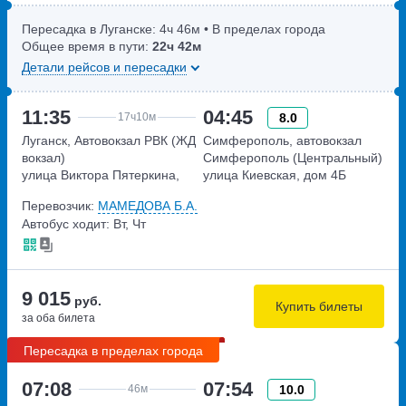
Пересадка в Луганске:
4ч
46м
• В пределах города
Общее время в пути:
22ч
42м
Детали рейсов и пересадки
11:35
04:45
8.0
17ч
10м
Луганск, Автовокзал РВК (ЖД
Симферополь, автовокзал
вокзал)
Симферополь (Центральный)
улица Виктора Пятеркина,
улица Киевская, дом 4Б
дом 6
Перевозчик:
МАМЕДОВА Б.А.
Автобус ходит: Вт, Чт
9 015
руб.
Купить билеты
за оба билета
Пересадка в пределах города
07:08
07:54
10.0
46м