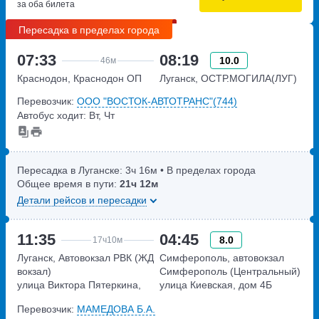
за оба билета
Пересадка в пределах города
07:33
08:19
10.0
46м
Краснодон, Краснодон ОП
Луганск, ОСТР.МОГИЛА(ЛУГ)
Перевозчик:
ООО "ВОСТОК-АВТОТРАНС"(744)
Автобус ходит: Вт, Чт
Пересадка в Луганске:
3ч
16м
• В пределах города
Общее время в пути:
21ч
12м
Детали рейсов и пересадки
11:35
04:45
8.0
17ч
10м
Луганск, Автовокзал РВК (ЖД
Симферополь, автовокзал
вокзал)
Симферополь (Центральный)
улица Виктора Пятеркина,
улица Киевская, дом 4Б
дом 6
Перевозчик:
МАМЕДОВА Б.А.