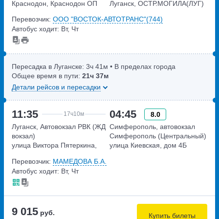
Краснодон, Краснодон ОП
Луганск, ОСТР.МОГИЛА(ЛУГ)
Перевозчик:
ООО "ВОСТОК-АВТОТРАНС"(744)
Автобус ходит: Вт, Чт
Пересадка в Луганске:
3ч
41м
• В пределах города
Общее время в пути:
21ч
37м
Детали рейсов и пересадки
11:35
04:45
8.0
17ч
10м
Луганск, Автовокзал РВК (ЖД
Симферополь, автовокзал
вокзал)
Симферополь (Центральный)
улица Виктора Пятеркина,
улица Киевская, дом 4Б
дом 6
Перевозчик:
МАМЕДОВА Б.А.
Автобус ходит: Вт, Чт
9 015
руб.
Купить билеты