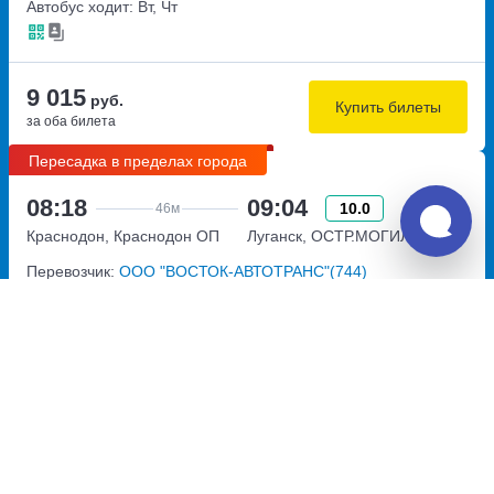
Автобус ходит: Вт, Чт
9 015
руб.
Купить билеты
за оба билета
Пересадка в пределах города
08:18
09:04
10.0
46м
Краснодон, Краснодон ОП
Луганск, ОСТР.МОГИЛА(ЛУГ)
Перевозчик:
ООО "ВОСТОК-АВТОТРАНС"(744)
Автобус ходит: Вт, Чт
Пересадка в Луганске:
2ч
31м
• В пределах города
Общее время в пути:
20ч
27м
Детали рейсов и пересадки
11:35
04:45
8.0
17ч
10м