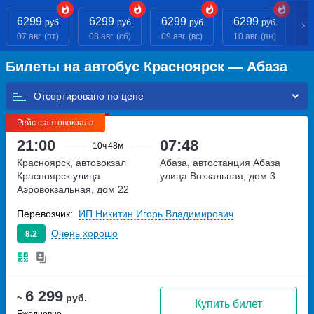
6299
6299
6299
6299
6
руб.
руб.
руб.
руб.
07 авг. (пт)
08 авг. (сб)
09 авг. (вс)
10 авг. (пн)
11
Билеты на автобус Красноярск — Абаза
Отсортировано по
Рейс с автовокзала
21:00
07:48
10ч
48м
Красноярск, автовокзал
Абаза, автостанция Абаза
Красноярск
улица
улица Вокзальная, дом 3
Аэровокзальная, дом 22
Перевозчик:
ИП Никитин Игорь Владимирович
Очень хорошо
8.2
6 299
~
руб.
Купить билет