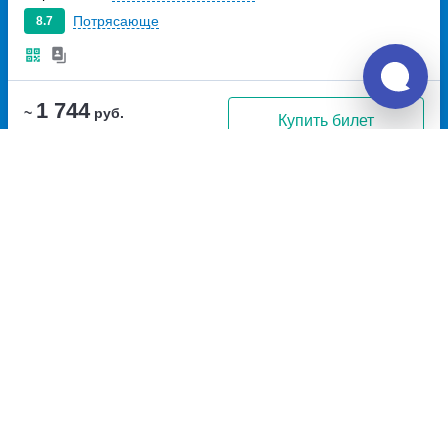
Потрясающе
8.7
1 744
~
руб.
Купить билет
Ежедневно
Билет печатать
не нужно
Отзывы о поездках по маршруту
Красноярск – Ирбейское
10.0
ОАО "КПАТП"
Дата отзыва: март 2022, Татьяна и Алена
Музыка