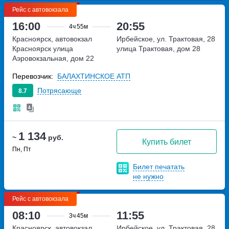
Рейс с автовокзала
16:00
20:55
4ч
55м
Красноярск, автовокзал
Ирбейское, ул. Трактовая, 28
Красноярск
улица
улица Трактовая, дом 28
Аэровокзальная, дом 22
Перевозчик:
БАЛАХТИНСКОЕ АТП
Потрясающе
8.7
1 134
~
руб.
Купить билет
Пн, Пт
Билет печатать
не нужно
Рейс с автовокзала
08:10
11:55
3ч
45м
Красноярск, автовокзал
Ирбейское, ул. Трактовая, 28