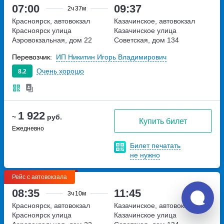
07:00
09:37
2ч
37м
Красноярск, автовокзал
Казачинское, автовокзал
Красноярск
улица
Казачинское
улица
Аэровокзальная, дом 22
Советская, дом 134
Перевозчик:
ИП Никитин Игорь Владимирович
Очень хорошо
8.2
1 922
~
руб.
Купить билет
Ежедневно
Билет печатать
не нужно
Рейс с автовокзала
08:35
11:45
3ч
10м
Красноярск, автовокзал
Казачинское, автовокзал
Красноярск
улица
Казачинское
улица