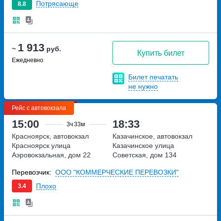
Потрясающе
8.8
1 913
~
руб.
Купить билет
Ежедневно
Билет печатать
не нужно
Рейс с автовокзала
15:00
18:33
3ч
33м
Красноярск, автовокзал
Казачинское, автовокзал
Красноярск
улица
Казачинское
улица
Аэровокзальная, дом 22
Советская, дом 134
Перевозчик:
ООО "КОММЕРЧЕСКИЕ ПЕРЕВОЗКИ"
Плохо
3.4