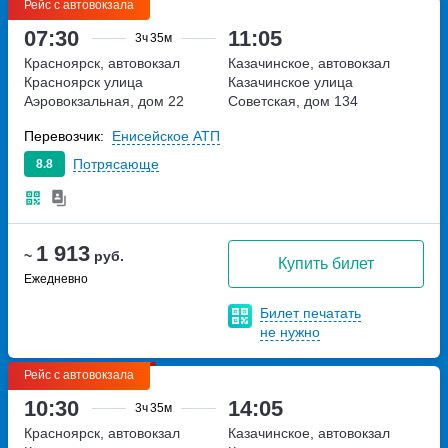
Рейс с автовокзала
07:30
11:05
3ч
35м
Красноярск, автовокзал
Казачинское, автовокзал
Красноярск
улица
Казачинское
улица
Аэровокзальная, дом 22
Советская, дом 134
Перевозчик:
Енисейское АТП
Потрясающе
8.8
1 913
~
руб.
Купить билет
Ежедневно
Билет печатать
не нужно
Рейс с автовокзала
10:30
14:05
3ч
35м
Красноярск, автовокзал
Казачинское, автовокзал