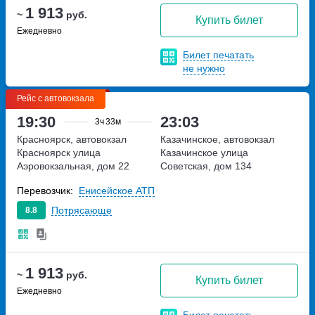
1 913
~
руб.
Купить билет
Ежедневно
Билет печатать
не нужно
Рейс с автовокзала
19:30
23:03
3ч
33м
Красноярск, автовокзал
Казачинское, автовокзал
Красноярск
улица
Казачинское
улица
Аэровокзальная, дом 22
Советская, дом 134
Перевозчик:
Енисейское АТП
Потрясающе
8.8
1 913
~
руб.
Купить билет
Ежедневно
Билет печатать