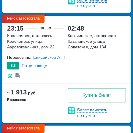
не нужно
Рейс с автовокзала
23:15
02:48
3ч
33м
Красноярск, автовокзал
Казачинское, автовокзал
Красноярск
улица
Казачинское
улица
Аэровокзальная, дом 22
Советская, дом 134
Перевозчик:
Енисейское АТП
Потрясающе
8.8
1 913
~
руб.
Купить билет
Ежедневно
Билет печатать
не нужно
Рейс с автовокзала