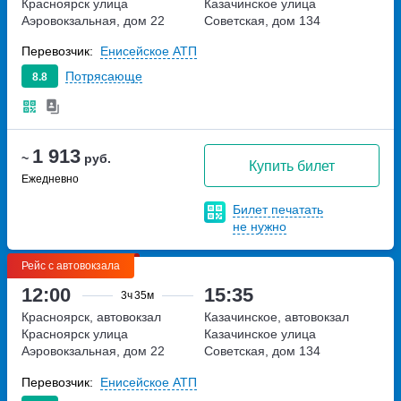
Красноярск
улица
Казачинское
улица
Аэровокзальная, дом 22
Советская, дом 134
Перевозчик:
Енисейское АТП
Потрясающе
8.8
1 913
~
руб.
Купить билет
Ежедневно
Билет печатать
не нужно
Рейс с автовокзала
12:00
15:35
3ч
35м
Красноярск, автовокзал
Казачинское, автовокзал
Красноярск
улица
Казачинское
улица
Аэровокзальная, дом 22
Советская, дом 134
Перевозчик:
Енисейское АТП