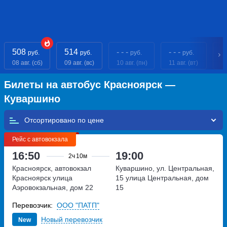
508
514
- - -
- - -
- 
руб.
руб.
руб.
руб.
08 авг. (сб)
09 авг. (вс)
10 авг. (пн)
11 авг. (вт)
12
Билеты на автобус Красноярск —
Куваршино
Отсортировано по
Рейс с автовокзала
16:50
19:00
2ч
10м
Красноярск, автовокзал
Куваршино, ул. Центральная,
Красноярск
улица
15
улица Центральная, дом
Аэровокзальная, дом 22
15
Перевозчик:
ООО "ПАТП"
Новый перевозчик
New