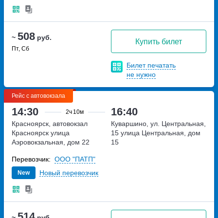
508
~
руб.
Купить билет
Пт, Сб
Билет печатать
не нужно
Рейс с автовокзала
14:30
16:40
2ч
10м
Красноярск, автовокзал
Куваршино, ул. Центральная,
Красноярск
улица
15
улица Центральная, дом
Аэровокзальная, дом 22
15
Перевозчик:
ООО "ПАТП"
Новый перевозчик
New
514
~
руб.