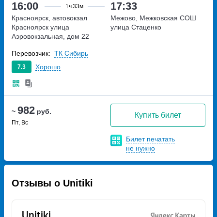
16:00
17:33
1ч
33м
Красноярск, автовокзал
Межово, Межковская СОШ
Красноярск
улица
улица Стаценко
Аэровокзальная, дом 22
Перевозчик:
ТК Сибирь
Хорошо
7.3
982
~
руб.
Купить билет
Пт, Вс
Билет печатать
не нужно
Отзывы о Unitiki