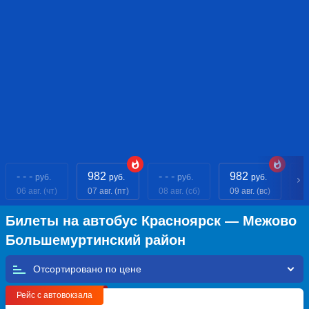
- - -
982
- - -
982
- 
руб.
руб.
руб.
руб.
06 авг. (чт)
07 авг. (пт)
08 авг. (сб)
09 авг. (вс)
10
Билеты на автобус Красноярск — Межово
Большемуртинский район
Отсортировано по
Рейс с автовокзала