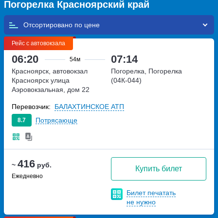
Погорелка Красноярский край
Отсортировано по
Рейс с автовокзала
06:20
07:14
54м
Красноярск, автовокзал
Погорелка, Погорелка
Красноярск
улица
(04К-044)
Аэровокзальная, дом 22
Перевозчик:
БАЛАХТИНСКОЕ АТП
Потрясающе
8.7
416
~
руб.
Купить билет
Ежедневно
Билет печатать
не нужно