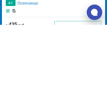
Потрясающе
8.7
435
~
руб.
Купить билет
Вт, Пт, Вс
Билет печатать
не нужно
Рейс с автовокзала
14:35
15:16
41м
Красноярск, автовокзал
Погорелка, Погорелка
Красноярск
улица
(04К-044)
Аэровокзальная, дом 22
Перевозчик:
БАЛАХТИНСКОЕ АТП
Потрясающе
8.7