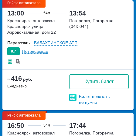
Рейс с автовокзала
13:00
13:54
54м
Красноярск, автовокзал
Погорелка, Погорелка
Красноярск
улица
(04К-044)
Аэровокзальная, дом 22
Перевозчик:
БАЛАХТИНСКОЕ АТП
Потрясающе
8.7
416
~
руб.
Купить билет
Ежедневно
Билет печатать
не нужно
Рейс с автовокзала
16:50
17:44
54м
Красноярск, автовокзал
Погорелка, Погорелка