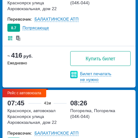
Красноярск
улица
(04К-044)
Аэровокзальная, дом 22
Перевозчик:
БАЛАХТИНСКОЕ АТП
Потрясающе
8.7
416
~
руб.
Купить билет
Ежедневно
Билет печатать
не нужно
Рейс с автовокзала
07:45
08:26
41м
Красноярск, автовокзал
Погорелка, Погорелка
Красноярск
улица
(04К-044)
Аэровокзальная, дом 22
Перевозчик:
БАЛАХТИНСКОЕ АТП