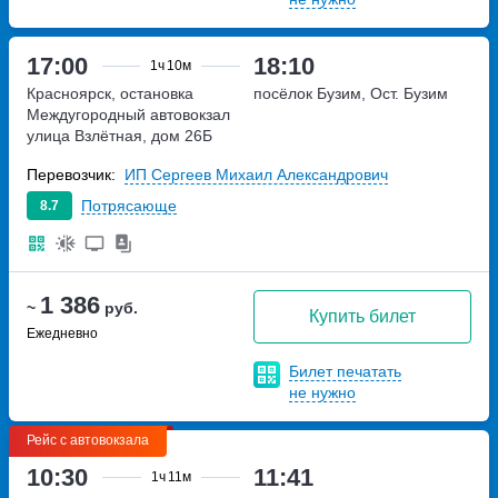
17:00
18:10
1ч
10м
Красноярск, остановка
посёлок Бузим, Ост. Бузим
Междугородный автовокзал
улица Взлётная, дом 26Б
Перевозчик:
ИП Сергеев Михаил Александрович
Потрясающе
8.7
1 386
~
руб.
Купить билет
Ежедневно
Билет печатать
не нужно
Рейс с автовокзала
10:30
11:41
1ч
11м