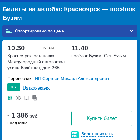
Билеты на автобус Красноярск — посёлок
Бузим
Отсортировано по
10:30
11:40
1ч
10м
Красноярск, остановка
посёлок Бузим, Ост. Бузим
Междугородный автовокзал
улица Взлётная, дом 26Б
Перевозчик:
ИП Сергеев Михаил Александрович
Потрясающе
8.7
1 386
~
руб.
Купить билет
Ежедневно
Билет печатать
не нужно