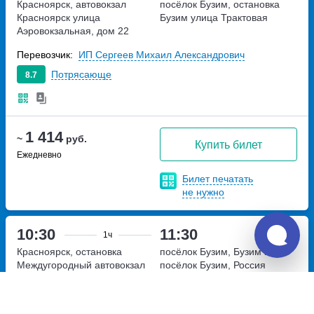
Красноярск, автовокзал
посёлок Бузим, остановка
Красноярск
улица
Бузим
улица Трактовая
Аэровокзальная, дом 22
Перевозчик:
ИП Сергеев Михаил Александрович
Потрясающе
8.7
1 414
~
руб.
Купить билет
Ежедневно
Билет печатать
не нужно
10:30
11:30
1ч
Красноярск, остановка
посёлок Бузим, Бузим п.
Междугородный автовокзал
посёлок Бузим, Россия
улица Взлётная, дом 26Б
Перевозчик:
ИП Сергеев Михаил Александрович