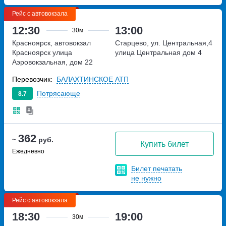
Рейс с автовокзала
12:30
13:00
30м
Красноярск, автовокзал
Старцево, ул. Центральная,4
Красноярск
улица
улица Центральная дом 4
Аэровокзальная, дом 22
Перевозчик:
БАЛАХТИНСКОЕ АТП
Потрясающе
8.7
362
~
руб.
Купить билет
Ежедневно
Билет печатать
не нужно
Рейс с автовокзала
18:30
19:00
30м