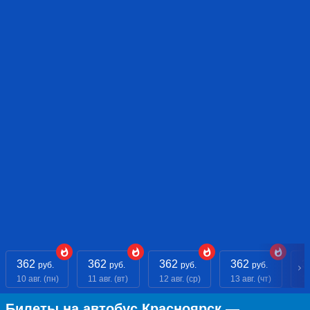
362
362
362
362
3
руб.
руб.
руб.
руб.
10 авг. (пн)
11 авг. (вт)
12 авг. (ср)
13 авг. (чт)
14
Билеты на автобус Красноярск —