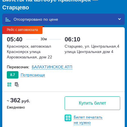
Старцево
Отсортировано по
Рейс с автовокзала
05:40
06:10
30м
Красноярск, автовокзал
Старцево, ул. Центральная,4
Красноярск
улица
улица Центральная дом 4
Аэровокзальная, дом 22
Перевозчик:
БАЛАХТИНСКОЕ АТП
Потрясающе
8.7
362
~
руб.
Купить билет
Ежедневно
Билет печатать
не нужно