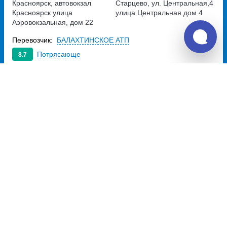
Красноярск, автовокзал
Старцево, ул. Центральная,4
Красноярск
улица
улица Центральная дом 4
Аэровокзальная, дом 22
Перевозчик:
БАЛАХТИНСКОЕ АТП
Потрясающе
8.7
362
~
руб.
Купить билет
Ежедневно
Билет печатать
не нужно
Отзывы о Unitiki