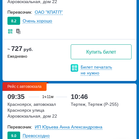
Аэровокзальная, дом 22
Перевозчик:
ОАО "КПАТП"
Очень хорошо
8.2
727
~
руб.
Купить билет
Ежедневно
Билет печатать
не нужно
Рейс с автовокзала
09:35
10:46
1ч
11м
Красноярск, автовокзал
Тертеж, Тертеж (Р-255)
Красноярск
улица
Аэровокзальная, дом 22
Перевозчик:
ИП Юрьева Анна Александровна
Превосходно
9.0