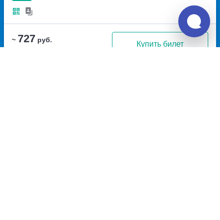
727
~
руб.
Купить билет
Ежедневно
Билет печатать
не нужно
Рейс с автовокзала
11:30
12:48
1ч
18м
Красноярск, автовокзал
Тертеж, Тертеж (Р-255)
Красноярск
улица
Аэровокзальная, дом 22
Перевозчик:
ОАО "КПАТП"
Очень хорошо
8.2