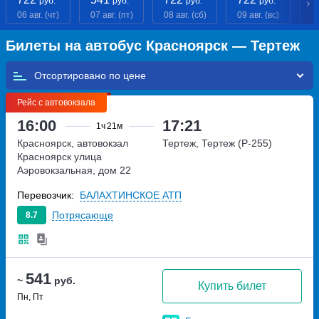
руб.
руб.
руб.
руб.
06 авг. (чт)
07 авг. (пт)
08 авг. (сб)
09 авг. (вс)
10
Билеты на автобус Красноярск — Тертеж
Отсортировано по
Рейс с автовокзала
16:00
17:21
1ч
21м
Красноярск, автовокзал
Тертеж, Тертеж (Р-255)
Красноярск
улица
Аэровокзальная, дом 22
Перевозчик:
БАЛАХТИНСКОЕ АТП
Потрясающе
8.7
541
~
руб.
Купить билет
Пн, Пт