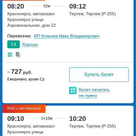
08:20
09:12
52м
Красноярск, автовокзал
Тертеж, Тертеж (Р-255)
Красноярск
улица
Аэровокзальная, дом 22
Перевозчик:
ИП Козычев Иван Владимирович
Хорошо
7.2
727
~
руб.
Купить билет
Ежедневно, кроме Ср
Билет печатать
не нужно
Рейс с автовокзала
09:10
10:20
1ч
10м
Красноярск, автовокзал
Тертеж, Тертеж (Р-255)
Красноярск
улица