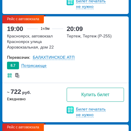
Билет печатать
не нужно
Рейс с автовокзала
19:00
20:09
1ч
9м
Красноярск, автовокзал
Тертеж, Тертеж (Р-255)
Красноярск
улица
Аэровокзальная, дом 22
Перевозчик:
БАЛАХТИНСКОЕ АТП
Потрясающе
8.7
722
~
руб.
Купить билет
Ежедневно
Билет печатать
не нужно
Рейс с автовокзала