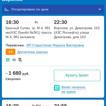
Отсортировано по
16:30
22:30
6ч
Красный Сулин, тр. М-4, 981
Воронеж, ул. Димитрова, 163
км(АЗС Лукойл №361)
трасса
(АЗС Роснефть)
улица
М-4, 981 километр
Димитрова, дом 163
Перевозчик:
ИП Старостенко Марина Викторовна
Достаточно хорошо
6.8
1 680
~
руб.
Купить билет
Ежедневно
Билет печатать
не нужно
15:20
21:55
6ч
35м