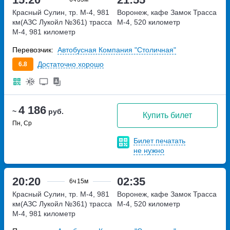
Красный Сулин, тр. М-4, 981
Воронеж, кафе Замок
Трасса
км(АЗС Лукойл №361)
трасса
М-4, 520 километр
М-4, 981 километр
Перевозчик:
Автобусная Компания "Столичная"
Достаточно хорошо
6.8
4 186
~
руб.
Купить билет
Пн, Ср
Билет печатать
не нужно
20:20
02:35
6ч
15м
Красный Сулин, тр. М-4, 981
Воронеж, кафе Замок
Трасса
км(АЗС Лукойл №361)
трасса
М-4, 520 километр
М-4, 981 километр