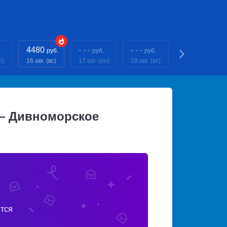
4480
- - -
- - -
- - -
руб.
руб.
руб.
руб.
б)
16 авг. (вс)
17 авг. (пн)
18 авг. (вт)
19 авг. (ср)
— Дивноморское
тся