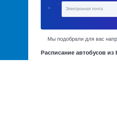
Электронная почта
Мы подобрали для вас напра
Расписание автобусов из
Расписание автобусов Крыловская – Дивном
отправления и прибытия. Автобусы из Крыл
Доступен также график движения, точная с
Купить билет из Крыловская
Крыловская - Москва
Крыловская - Санкт-Петербург
Крыловская - Воронеж