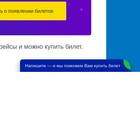
ть о появлении билетов
рейсы и можно купить билет.
Напишите — и мы поможем Вам купить билет
ичии мест в автобусе, автовокзалы
ких автовокзалов по различным маршрутам.
те.
вская
5656 руб.
я
710 руб.
7000 руб.