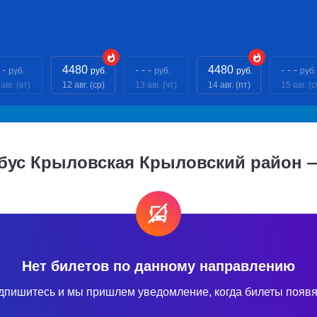
 -
4480
- - -
4480
- - -
руб.
руб.
руб.
руб.
руб.
авг. (вт)
12 авг. (ср)
13 авг. (чт)
14 авг. (пт)
15 авг. (с
обус Крыловская Крыловский район 
Нет билетов по данному направлению
дпишитесь и мы пришлем уведомление, когда билеты появя