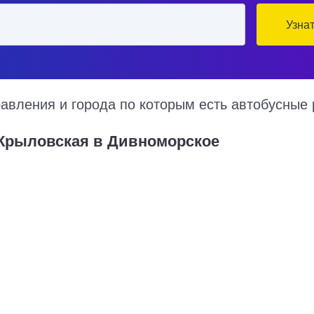
Узна
вления и города по которым есть автобусные 
 Крыловская в Дивноморское
орское на 2026 год, цена билета, информация о перевозчике и нал
овская в Дивноморское курсируют по множеству рейсов из несколь
тоимость билета и примерный маршрут следования автобуса на кар
Купить билет в Крыло
6300 руб.
Москва - Крыловская
9100 руб.
Ростов-на-Дону - Крыловска
6300 руб.
Воронеж - Крыловская