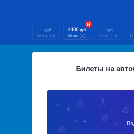
- - -
4480
- - -
- -
руб.
руб.
руб.
08 авг. (сб)
09 авг. (вс)
10 авг. (пн)
11 
Билеты на авт
По