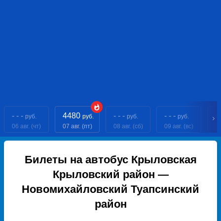
- - -
4480
- - -
- - -
- 
руб.
руб.
руб.
руб.
06 авг. (чт)
07 авг. (пт)
08 авг. (сб)
09 авг. (вс)
10
Билеты на автобус Крыловская
Крыловский район —
Новомихайловский Туапсинский
район