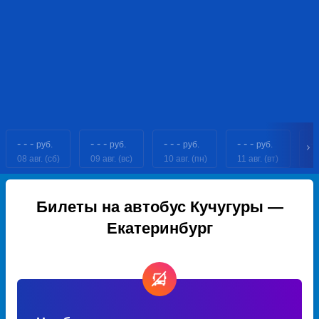
- - -
- - -
- - -
- - -
- 
руб.
руб.
руб.
руб.
08 авг. (сб)
09 авг. (вс)
10 авг. (пн)
11 авг. (вт)
12
Билеты на автобус Кучугуры —
Екатеринбург