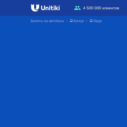
4 500 000 клиентов
Билеты на автобусы
🚍 Кунгур
🚍 Орда