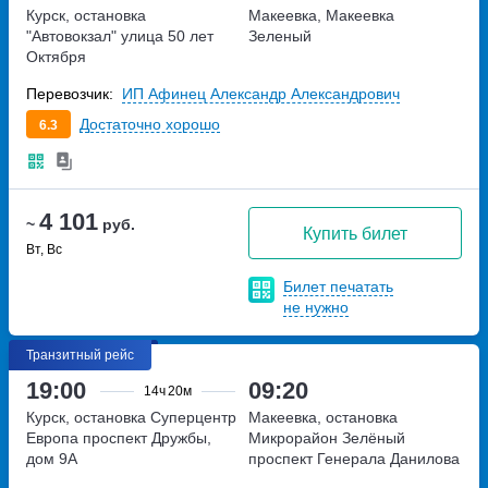
Курск, остановка
Макеевка, Макеевка
"Автовокзал"
улица 50 лет
Зеленый
Октября
Перевозчик:
ИП Афинец Александр Александрович
Достаточно хорошо
6.3
4 101
~
руб.
Купить билет
Вт, Вс
Билет печатать
не нужно
Транзитный рейс
19:00
09:20
14ч
20м
Курск, остановка Суперцентр
Макеевка, остановка
Европа
проспект Дружбы,
Микрорайон Зелёный
дом 9А
проспект Генерала Данилова