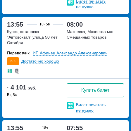
Билет печатать
не нужно
13:55
08:00
18ч
5м
Курск, остановка
Макеевка, Макеевка маг.
"Автовокзал"
улица 50 лет
Смешанных товаров
Октября
Перевозчик:
ИП Афинец Александр Александрович
Достаточно хорошо
6.3
4 101
~
руб.
Купить билет
Вт, Вс
Билет печатать
не нужно
13:55
07:55
18ч