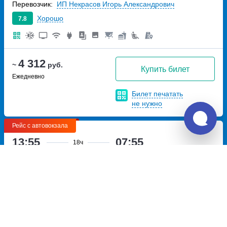
Перевозчик:
ИП Некрасов Игорь Александрович
Хорошо
7.8
4 312
~
руб.
Купить билет
Ежедневно
Билет печатать
не нужно
Рейс с автовокзала
13:55
07:55
18ч
Курск, автовокзал Курск
Макеевка, остановка
улица 50 лет Октября, дом
Микрорайон Зелёный
114
проспект Генерала Данилова
Перевозчик:
ИП Афинец Александр Александрович
Достаточно хорошо
6.3