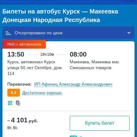
Билеты на автобус Курск — Макеевка
Донецкая Народная Республика
Отсортировано по
Рейс с автовокзала
13:50
08:00
18ч
10м
Курск, автовокзал Курск
Макеевка, Макеевка маг.
улица 50 лет Октября, дом
Смешанных товаров
114
Перевозчик:
ИП Афинец Александр Александрович
Достаточно хорошо
6.3
4 101
~
руб.
Купить билет
Вт, Вс