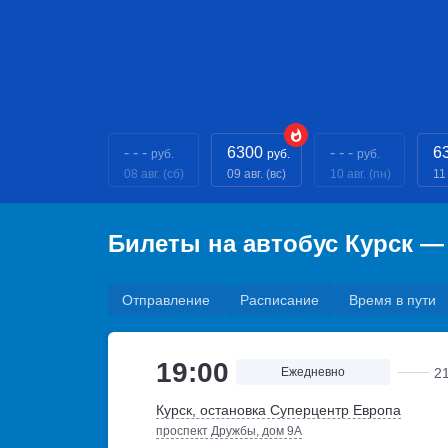
- - -
6300
- - -
6
руб.
руб.
руб.
08 авг. (сб)
09 авг. (вс)
10 авг. (пн)
11 
Билеты на автобус Курск 
Отправление
Расписание
Время в пути
19:00
Ежедневно
2
Курск, остановка Суперцентр Европа
проспект Дружбы, дом 9А