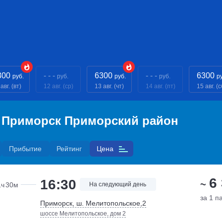
300
- - -
6300
- - -
6300
руб.
руб.
руб.
руб.
р
авг. (вт)
12 авг. (ср)
13 авг. (чт)
14 авг. (пт)
15 авг. (с
— Приморск Приморский район
Прибытие
Рейтинг
Цена
6
16:30
~
1ч
30м
На следующий день
за 1 п
Приморск, ш. Мелитопольское,2
шоссе Мелитопольское, дом 2