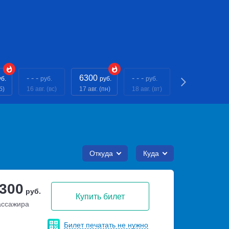
- - -
6300
- - -
6300
уб.
руб.
руб.
руб.
руб.
б)
16 авг. (вс)
17 авг. (пн)
18 авг. (вт)
19 авг. (ср)
Откуда
Куда
 300
руб.
Купить билет
ассажира
Билет печатать не нужно