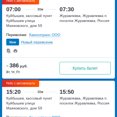
Рейс с автовокзала
07:00
07:30
30м
Куйбышев, кассовый пункт
Журавлевка, Журавлевка п.
Куйбышев
улица
поселок Журавлевка, Россия
Маяковского, дом 59
Перевозчик:
Каинсктранс ООО
Новый перевозчик
New
386
~
руб.
Купить билет
Вт, Чт, Пт
Рейс с автовокзала
15:20
15:50
30м
Куйбышев, кассовый пункт
Журавлевка, Журавлевка п.
Куйбышев
улица
поселок Журавлевка, Россия
Маяковского, дом 59