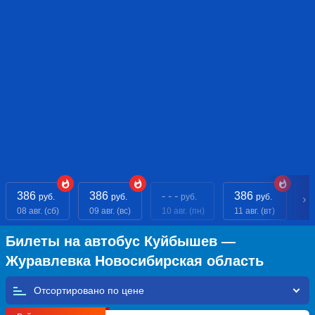
386
386
- - -
386
- 
руб.
руб.
руб.
руб.
08 авг. (сб)
09 авг. (вс)
10 авг. (пн)
11 авг. (вт)
12
Билеты на автобус Куйбышев —
Журавлевка Новосибирская область
Отсортировано по