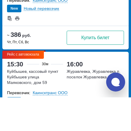
Перевозчик:
Каинсктранс ООО
Новый перевозчик
New
386
~
руб.
Купить билет
Чт, Пт, Сб, Вс
Рейс с автовокзала
15:30
16:00
30м
Куйбышев, кассовый пункт
Журавлевка, Журавлевка п.
Куйбышев
улица
поселок Журавлевка, Россия
Маяковского, дом 59
Перевозчик:
Каинсктранс ООО
Новый перевозчик
New
386
~
руб.
Купить билет