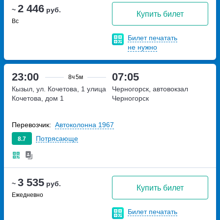
2 446
~
руб.
Купить билет
Вс
Билет печатать
не нужно
23:00
07:05
8ч
5м
Кызыл, ул. Кочетова, 1
улица
Черногорск, автовокзал
Кочетова, дом 1
Черногорск
Перевозчик:
Автоколонна 1967
Потрясающе
8.7
3 535
~
руб.
Купить билет
Ежедневно
Билет печатать