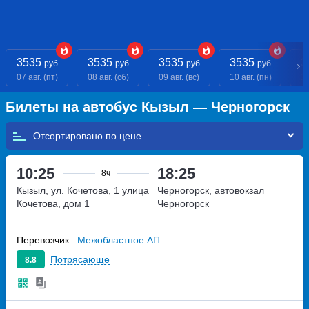
3535
3535
3535
3535
3
руб.
руб.
руб.
руб.
07 авг. (пт)
08 авг. (сб)
09 авг. (вс)
10 авг. (пн)
11
Билеты на автобус Кызыл — Черногорск
Отсортировано по
10:25
18:25
8ч
Кызыл, ул. Кочетова, 1
улица
Черногорск, автовокзал
Кочетова, дом 1
Черногорск
Перевозчик:
Межобластное АП
Потрясающе
8.8