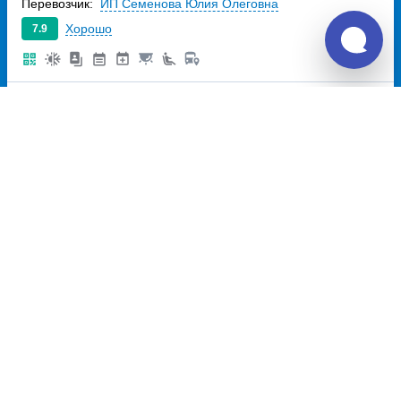
Перевозчик:
ИП Семенова Юлия Олеговна
Хорошо
7.9
7 840
~
руб.
Купить билет
Ежедневно
Билет печатать
не нужно
Прямой рейс
16:40
22:10
5ч
30м
Кызыл, ул.Дружбы,36
улица
Черногорск, автовокзал
Дружбы, дом 36
Черногорск
улица Линейная,
дом 10
Перевозчик:
ИП Семенова Юлия Олеговна
Хорошо
7.9