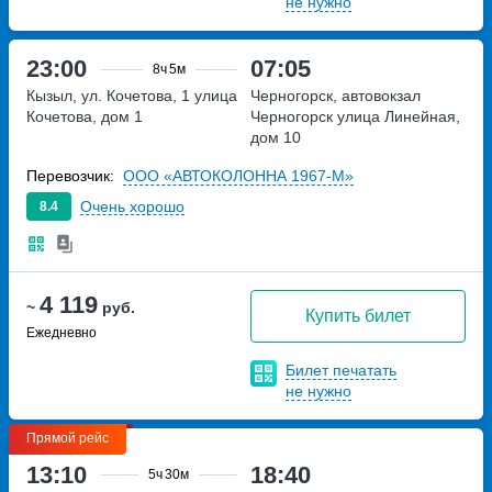
не нужно
23:00
07:05
8ч
5м
Кызыл, ул. Кочетова, 1
улица
Черногорск, автовокзал
Кочетова, дом 1
Черногорск
улица Линейная,
дом 10
Перевозчик:
ООО «АВТОКОЛОННА 1967-М»
Очень хорошо
8.4
4 119
~
руб.
Купить билет
Ежедневно
Билет печатать
не нужно
Прямой рейс
13:10
18:40
5ч
30м